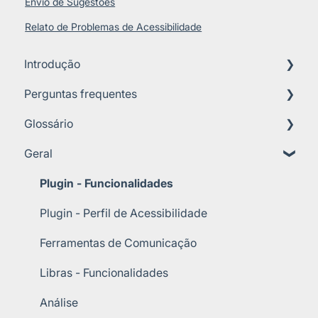
Envio de Sugestões
Relato de Problemas de Acessibilidade
Introdução
Perguntas frequentes
Sobre a Perto
Glossário
Importância da Acessibilidade
Requisitos Técnicos
Geral
Guia de Início
Planos e Preços
A
Suporte e Atendimento
B
Plugin - Funcionalidades
Implementação
C
Plugin - Perfil de Acessibilidade
D
Ferramentas de Comunicação
I
Libras - Funcionalidades
J
Análise