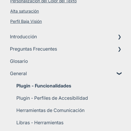
Personalización del Color del Texto
Alta saturación
Perfil Baja Visión
Introducción
Preguntas Frecuentes
Sobre Perto Digital
Glosario
Importancia de la Accesibilidad
Requisitos Técnicos
General
Guía de Inicio
Planes y Precios
Soporte al Cliente
Plugin - Funcionalidades
Implementación
Plugin - Perfiles de Accesibilidad
Herramientas de Comunicación
Libras - Herramientas