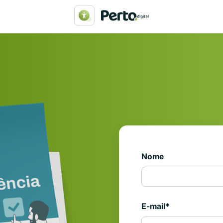
Nome
E-mail
*