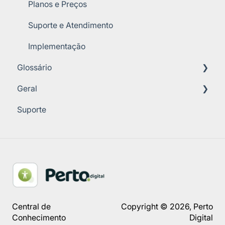
Guia de Início
Planos e Preços
Suporte e Atendimento
Implementação
Glossário
Geral
A
Suporte
B
Plugin - Funcionalidades
C
Plugin - Perfil de Acessibilidade
D
Ferramentas de Comunicação
I
Libras - Funcionalidades
J
Análise
Central de
Copyright © 2026, Perto
L
Conhecimento
Digital