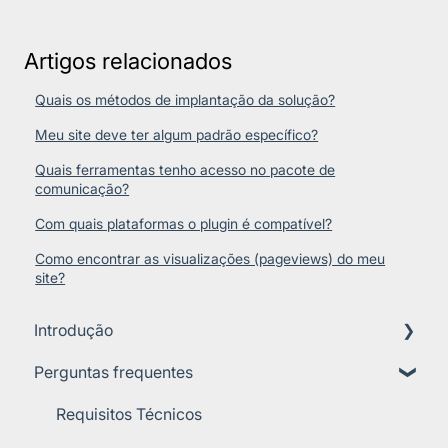
Artigos relacionados
Quais os métodos de implantação da solução?
Meu site deve ter algum padrão específico?
Quais ferramentas tenho acesso no pacote de
comunicação?
Com quais plataformas o plugin é compatível?
Como encontrar as visualizações (pageviews) do meu
site?
Introdução
Perguntas frequentes
Sobre a Perto
Importância da Acessibilidade
Requisitos Técnicos